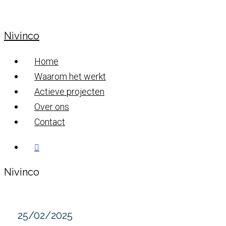
Skip
to
Nivinco
main
content
Menu
Home
Waarom het werkt
Actieve projecten
Over ons
Contact
linkedin
Nivinco
25/02/2025