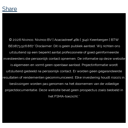
Share
© 2026 Nivinco. Nivinco BV | Acaciadreef 46b | 3140 Keerbergen | BTW
BE0873.526.867 *Disclaimer: Dit is geen publiek aanbod. Wij richten ons
uitsluitend op een beperkt aantal professionele of goed geïnformeerde
investeerders die persoonlijk contact opnemen. De informatie op deze website
is algemeen en vormt geen openbaar aanbod. Projectinformatie wordt
uitsluitend gedeeld na persoonlijk contact. Er worden geen gegarandeerde
resultaten of rendementen gecommuniceerd. Elke investering houdt risico’s in;
beslissingen worden pas genomen na het doornemen van de volledige
projectdocumentatie. Deze website bevat geen prospectus zoals bedoeld in
het FSMA-toezicht.*